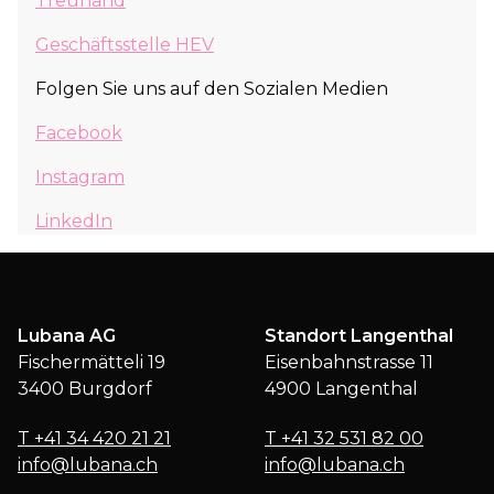
Treuhand
Geschäftsstelle HEV
Folgen Sie uns auf den Sozialen Medien
Facebook
Instagram
LinkedIn
Lubana AG
Standort Langenthal
Fischermätteli 19
Eisenbahnstrasse 11
3400 Burgdorf
4900 Langenthal
T
+41 34 420 21 21
T
+41 32 531 82 00
info@lubana.ch
info@lubana.ch