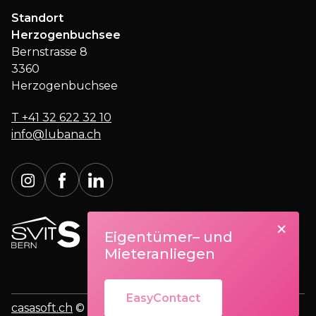
Standort
Herzogenbuchsee
Bernstrasse 8
3360
Herzogenbuchsee
T
+41 32 622 32 10
info@lubana.ch
×
Eigentümer– und
Mieteranliegen
EasyContact
casasoft.ch
© All rights reserved.