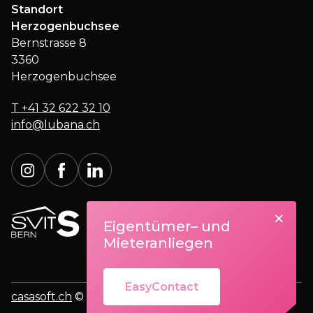
Standort
Herzogenbuchsee
Bernstrasse 8
3360
Herzogenbuchsee
T
+41 32 622 32 10
info@lubana.ch
×
Eigentümer– und
Mieteranliegen
EasyContact
casasoft.ch
© All rights reserved.