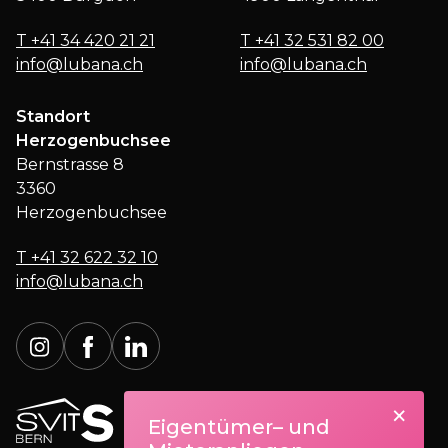
T
+41 34 420 21 21
T
+41 32 531 82 00
info@lubana.ch
info@lubana.ch
Standort
Herzogenbuchsee
Bernstrasse 8
3360
Herzogenbuchsee
T
+41 32 622 32 10
info@lubana.ch
×
Eigentümer– und