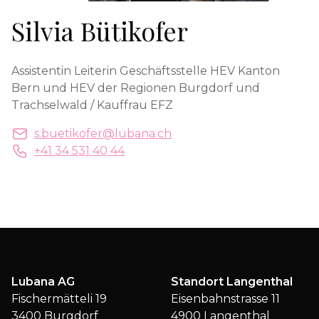
Silvia Bütikofer
Assistentin Leiterin Geschäftsstelle HEV Kanton
Bern und HEV der Regionen Burgdorf und
Trachselwald / Kauffrau EFZ
s.buetikofer@lubana.ch
+41 34 531 40 44
Lubana AG
Standort Langenthal
Fischermätteli 19
Eisenbahnstrasse 11
3400 Burgdorf
4900 Langenthal