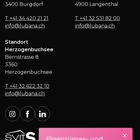
3400 Burgdorf
4900 Langenthal
T
+41 34 420 21 21
T
+41 32 531 82 00
info@lubana.ch
info@lubana.ch
Standort
Herzogenbuchsee
Bernstrasse 8
3360
Herzogenbuchsee
T
+41 32 622 32 10
info@lubana.ch
×
Eigentümer– und