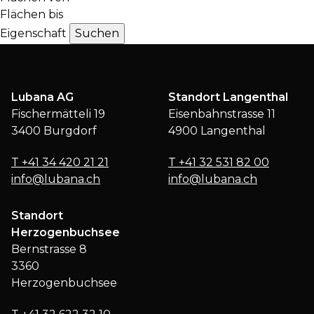
Flächen bis
Eigenschaft
Lubana AG
Standort Langenthal
Fischermätteli 19
Eisenbahnstrasse 11
3400 Burgdorf
4900 Langenthal
T
+41 34 420 21 21
T
+41 32 531 82 00
info@lubana.ch
info@lubana.ch
Standort
Herzogenbuchsee
Bernstrasse 8
3360
Herzogenbuchsee